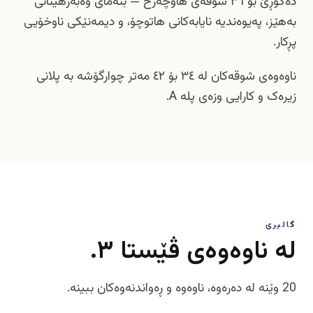
دەگۆڕێ بۆ ٣٦ شوقەی هاوچەرخ — بنەمای وەبەرهێنانی
بەهێز، پەیوەندیە نایابەکانی هاتوچۆ، و دیمەنێکی ناوخۆیی
پڕکار.
ناوەوەی شوقەکان لە ٣٤ بۆ ٤٢ مەتر چوارگۆشە بە پلانی
زیرەک و کارایی وزەی پلە A.
گالیری
لە ناوەوەی ڤێستا ٣.
20 وێنە لە دەرەوە، ناوەوە و ڕەواندنەوەکان ببینە.