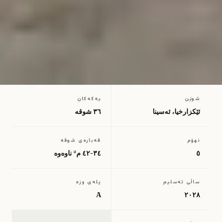
شوێن
یەکەکان
←
گەڕانەوە بۆ پرۆژەکانی یۆنان
ئێکزارخیا، ئەسینا
٣٦ شوقە
نهۆم
قەبارەی شوقە
٥
٣٤-٤٢ م² ناوەوە
ساڵی تەسلیم
پلەی وزە
A
٢٠٢٨