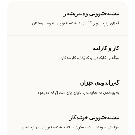
نیشتەجێبوونی وەبەرهێنەر
ڤیزای زێڕین و ڕێگاکانی نیشتەجێبوون بە وەبەرهێنان.
کار و کارامە
مۆڵەتی کارکردن و کرێکارە کارامەکان.
گەڕانەوەی خێزان
پەیوەندی بە هاوسەر، باوان یان منداڵ لە دەرەوە.
نیشتەجێبوونی خوێندکار
مۆڵەتی خوێندن کە دەکرێ ببێتە نیشتەجێبوونی درێژخایەن.