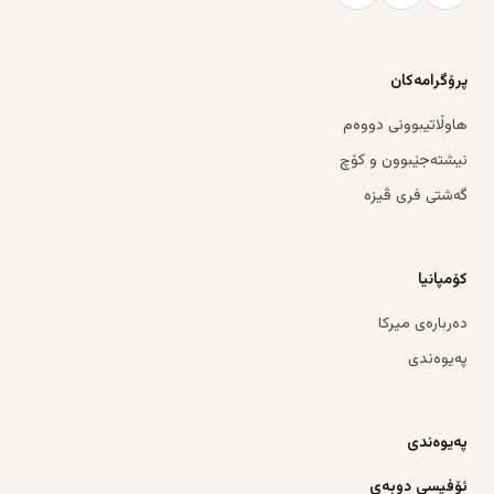
پرۆگرامەکان
هاوڵاتیبوونی دووەم
نیشتەجێبوون و کۆچ
گەشتی فری ڤیزە
کۆمپانیا
دەربارەی میرکا
پەیوەندی
پەیوەندی
ئۆفیسی دوبەی