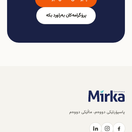
پرۆگرامەکان بەراورد بکە
پاسپۆرتێکی دووەم، ماڵێکی دووەم