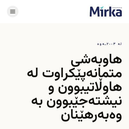
لە ٢٠٠٣ـەوە
هاوبەشی
متمانەپێکراوت لە
هاوڵاتیبوون و
نیشتەجێبوون بە
وەبەرهێنان