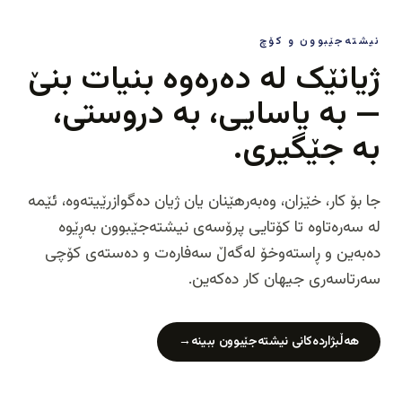
نیشتەجێبوون و کۆچ
ژیانێک لە دەرەوە بنیات بنێ
— بە یاسایی، بە دروستی،
بە جێگیری.
جا بۆ کار، خێزان، وەبەرهێنان یان ژیان دەگوازرێیتەوە، ئێمە
لە سەرەتاوە تا کۆتایی پرۆسەی نیشتەجێبوون بەڕێوە
دەبەین و ڕاستەوخۆ لەگەڵ سەفارەت و دەستەی کۆچی
سەرتاسەری جیهان کار دەکەین.
هەڵبژاردەکانی نیشتەجێبوون ببینە
→