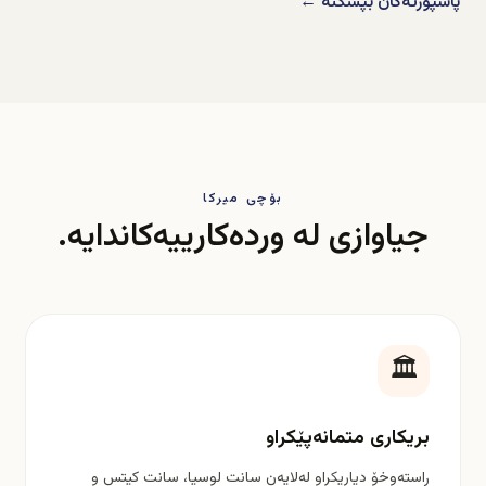
پاسپۆرتەکان بپشکنە ←
بۆچی میرکا
جیاوازی لە وردەکارییەکاندایە.
🏛️
بریکاری متمانەپێکراو
ڕاستەوخۆ دیاریکراو لەلایەن سانت لوسیا، سانت کیتس و