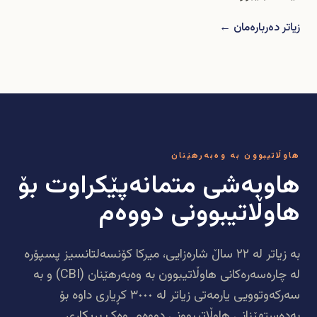
زیاتر دەربارەمان ←
هاوڵاتیبوون بە وەبەرهێنان
هاوبەشی متمانەپێکراوت بۆ
هاوڵاتیبوونی دووەم
بە زیاتر لە ٢٢ ساڵ شارەزایی، میرکا کۆنسەلتانسیز پسپۆرە
لە چارەسەرەکانی هاوڵاتیبوون بە وەبەرهێنان (CBI) و بە
سەرکەوتوویی یارمەتی زیاتر لە ٣٠٠٠ کڕیاری داوە بۆ
بەدەستهێنانی هاوڵاتیبوونی دووەم. وەک بریکاری