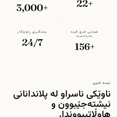
+22
+3,000
شوێنی فری ڤیزە
پشتگیری ڕاوێژکار
بەردەست
24/7
+156
ئێمە کێین
ناوێکی ناسراو لە پلاندانانی
نیشتەجێبوون و
هاوڵاتیبووندا.