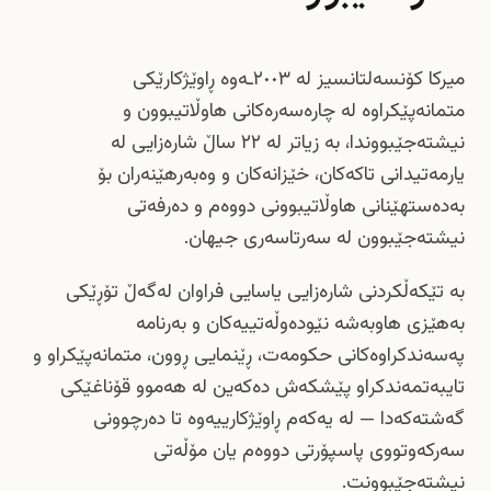
میرکا کۆنسەلتانسیز لە ٢٠٠٣ـەوە ڕاوێژکارێکی
متمانەپێکراوە لە چارەسەرەکانی هاوڵاتیبوون و
نیشتەجێبووندا، بە زیاتر لە ٢٢ ساڵ شارەزایی لە
یارمەتیدانی تاکەکان، خێزانەکان و وەبەرهێنەران بۆ
بەدەستهێنانی هاوڵاتیبوونی دووەم و دەرفەتی
نیشتەجێبوون لە سەرتاسەری جیهان.
بە تێکەڵکردنی شارەزایی یاسایی فراوان لەگەڵ تۆڕێکی
بەهێزی هاوبەشە نێودەوڵەتییەکان و بەرنامە
پەسەندکراوەکانی حکومەت، ڕێنمایی ڕوون، متمانەپێکراو و
تایبەتمەندکراو پێشکەش دەکەین لە هەموو قۆناغێکی
گەشتەکەدا — لە یەکەم ڕاوێژکارییەوە تا دەرچوونی
سەرکەوتووی پاسپۆرتی دووەم یان مۆڵەتی
نیشتەجێبوونت.