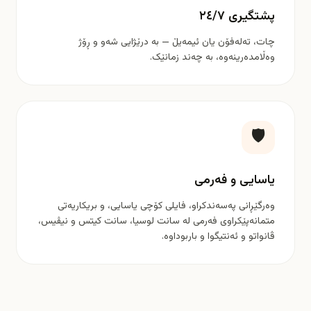
پشتگیری ٢٤/٧
چات، تەلەفۆن یان ئیمەیڵ — بە درێژایی شەو و ڕۆژ
وەڵامدەرینەوە، بە چەند زمانێک.
🛡️
یاسایی و فەرمی
وەرگێڕانی پەسەندکراو، فایلی کۆچی یاسایی، و بریکاریەتی
متمانەپێکراوی فەرمی لە سانت لوسیا، سانت کیتس و نیڤیس،
ڤانواتو و ئەنتیگوا و باربوداوە.