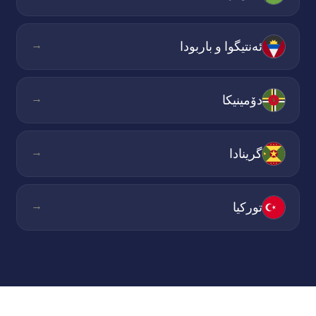
→
ئەنتیگوا و باربودا
→
دۆمینیکا
→
گرینادا
→
تورکیا