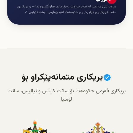
هاوبەشی فەرمی لە هەر حەوت بەرنامەی هاوڵاتیبووندا — و بریکاری
متمانەپێکراوی دیاریکراوی حکومەت لەو چوارەی نیشانەکراون ✓.
بریکاری متمانەپێکراو بۆ
بریکاری فەرمی حکومەت بۆ سانت کیتس و نیڤیس، سانت
لوسیا