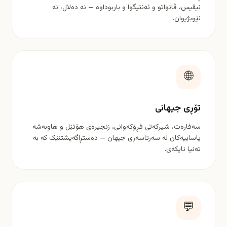
نیڤیس، ڤانواتو و ئەنتیگوا و باربوداوە — نە دەلال، نە
نێوبژیوان.
🌐
تۆڕی جیهانی
سەفارەت، شیرکەتی فڕۆکەوانی، زنجیرەی هۆتێل و هاوبەشە
یاساییەکان لە سەرتاسەری جیهان — دەستڕاگەیشتنێک کە بە
تەنیا نایکەی.
💬