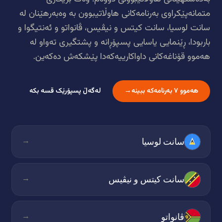
متمانەپێکراوی بەرنامەکانی هاوڵاتیبوون بە وەبەرهێنان لە
سانت لوسیا، سانت کیتس و نیڤیس، ڤانواتو و ئەنتیگوا و
باربودا، ڕێنمایی یاسایی پسپۆڕانە و پشتگیری تەواو لە
هەموو قۆناغەکانی داواکارییەکەدا پێشکەش دەکەین.
هەموو ٧ بەرنامەکە ببینە
→
لەگەڵ پسپۆرێک قسە بکە
→
سانت لوسیا
→
سانت کیتس و نیڤیس
→
ڤانواتو