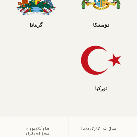
دۆمینیکا
گرینادا
تورکیا
ساڵ لە کارکردندا
هاوڵاتیبوون
مسۆگەرکراو