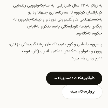
بە زیاتر لە ٢٢ ساڵ شارەزایی، بە سەرکەوتوویی ڕێنمایی
کڕیارانمان کردووە لە سەرتاسەری جیهانەوە بۆ
بەدەستهێنانی هاوڵاتیبوونی دووەم و نیشتەجێبوون لە
ڕێگەی بەرنامە ناودارەکانی پەسەندکراو لەلایەن
حکومەتەکانەوە.
پسپۆڕە یاسایی و کۆچبەرییەکانمان پشتگیرییەکی نهێنی،
ڕوون و تەواو پێشکەش دەکەن، لە ڕاوێژکارییەوە تا
دەرچوونی پاسپۆرت.
داواکارییەکەت دەستپێبکە
→
پرۆگرامەکان ببینە