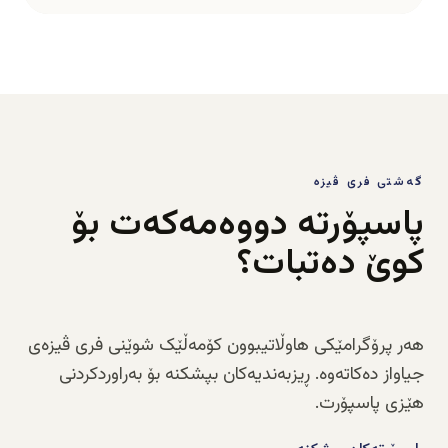
گەشتی فری ڤیزە
پاسپۆرتە دووەمەکەت بۆ
کوێ دەتبات؟
هەر پرۆگرامێکی هاوڵاتیبوون کۆمەڵێک شوێنی فری ڤیزەی
جیاواز دەکاتەوە. ڕیزبەندیەکان بپشکنە بۆ بەراوردکردنی
هێزی پاسپۆرت.