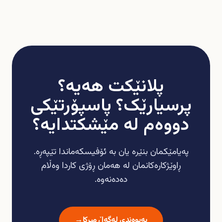
پلانێکت هەیە؟
پرسیارێک؟ پاسپۆرتێکی
دووەم لە مێشکتدایە؟
پەیامێکمان بنێرە یان بە ئۆفیسکەماندا تێپەڕە.
ڕاوێژکارەکانمان لە هەمان ڕۆژی کاردا وەڵام
دەدەنەوە.
پەیوەندی لەگەڵ میرکا
→