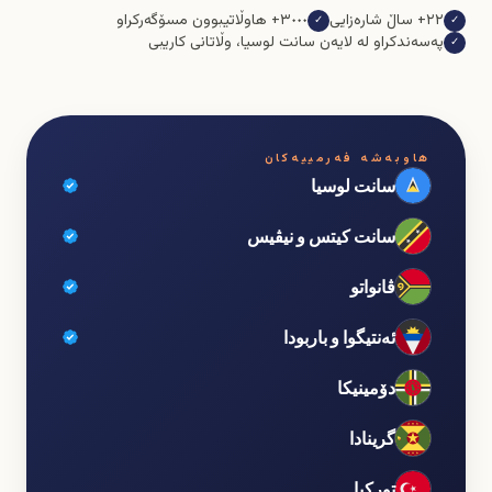
٢٢+ ساڵ شارەزایی
٣٠٠٠+ هاوڵاتیبوون مسۆگەرکراو
✓
✓
پەسەندکراو لە لایەن سانت لوسیا، وڵاتانی کاریبی
✓
هاوبەشە فەرمییەکان
سانت لوسیا
سانت کیتس و نیڤیس
ڤانواتو
ئەنتیگوا و باربودا
دۆمینیکا
گرینادا
تورکیا