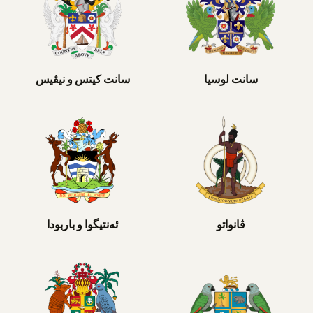
سانت لوسیا
سانت کیتس و نیڤیس
ڤانواتو
ئەنتیگوا و باربودا