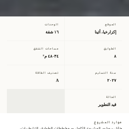
الموقع
الوحدات
←
العودة إلى مشاريع اليونان
إكزارخيا، أثينا
١٦ شقة
الطوابق
مساحات الشقق
٨
٣٤-٤٨ م²
سنة التسليم
تصنيف الطاقة
A
٢٠٢٧
الحالة
قيد التطوير
موارد المشروع
حمّل بروشور المشروع الكامل — مخططات الطوابق، التشطيبات،