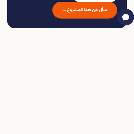
اسأل عن هذا المشروع
→
الموقع
نظرة عامة على الموقع
موقع وسط أثينا نابض بإمكانية استثمار قوية، يقدم وصولاً
مريحاً إلى معالم رئيسية، جامعات، روابط مترو، مرافق
طبية، وخدمات يومية مع طلب إيجار ثابت.