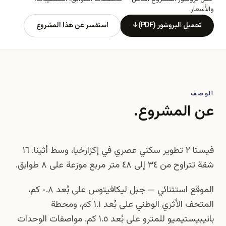
والأسعار.
تحميل البروشور (PDF)
↓
استفسر عن هذا المشروع
الوصف
عن المشروع.
فيستا ٢ تطوير سكني عصري في إكزارخيا، وسط أثينا. ١٦
شقة تتراوح من ٣٤ إلى ٤٨ متر مربع موزعة على ٨ طوابق.
الموقع استثنائي — جبل ليكافيتوس على بُعد ٠.٨ كم،
المتحف الأثري الوطني على بُعد ١.١ كم، ومحطة
بانيبيستيميو للمترو على بُعد ١.٥ كم. مواصفات الوحدات