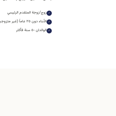
زوج/زوجة المتقدم الرئيسي
✓
الأبناء دون ٢٥ عاماً (غير متزوجين، معالون)
✓
الوالدان ٥٠ سنة فأكثر
✓