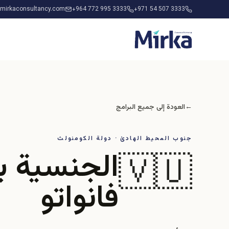
mirkaconsultancy.com
+964 772 995 3333
+971 54 507 3333
←
العودة إلى جميع البرامج
جنوب المحيط الهادئ · دولة الكومنولث
الجنسية ب
🇻🇺
فانواتو