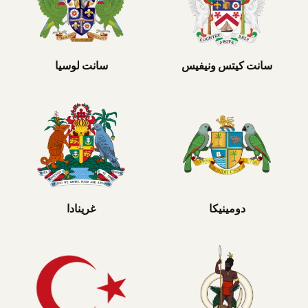
سانت كيتس ونيفيس
سانت لوسيا
دومينيكا
غرينادا