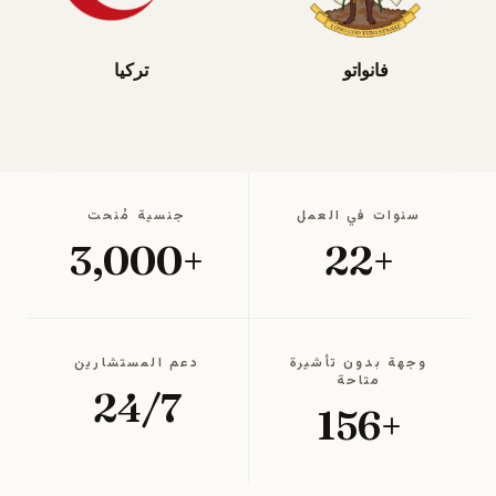
فانواتو
تركيا
سنوات في العمل
جنسية مُنحت
+3,000
+22
وجهة بدون تأشيرة
دعم المستشارين
متاحة
24/7
+156