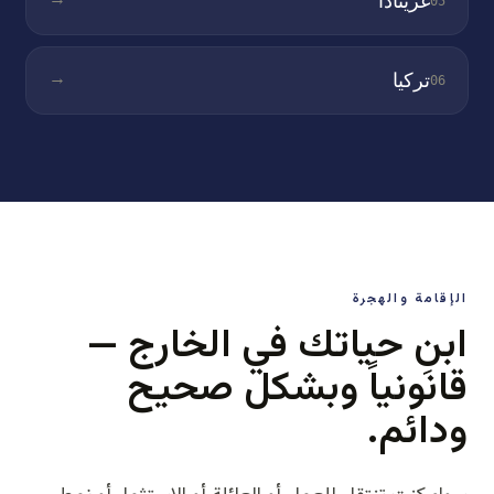
→
غرينادا
05
→
تركيا
06
الإقامة والهجرة
ابنِ حياتك في الخارج —
قانونياً وبشكل صحيح
ودائم.