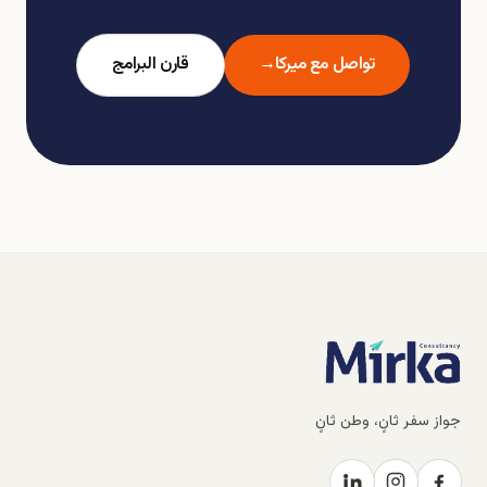
تواصل مع ميركا
→
قارن البرامج
جواز سفر ثانٍ، وطن ثانٍ