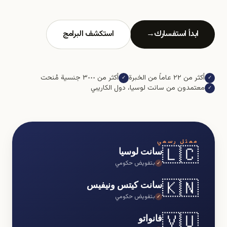
ابدأ استفسارك
→
استكشف البرامج
أكثر من ٢٢ عاماً من الخبرة
أكثر من ٣٠٠٠ جنسية مُنحت
✓
✓
معتمدون من سانت لوسيا، دول الكاريبي
✓
ممثل رسمي
🇱🇨
سانت لوسيا
بتفويض حكومي
✓
🇰🇳
سانت كيتس ونيفيس
بتفويض حكومي
✓
🇻🇺
فانواتو