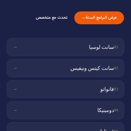
عرض البرامج الستة
→
تحدث مع متخصص
→
سانت لوسيا
01
→
سانت كيتس ونيفيس
02
→
فانواتو
03
→
دومينيكا
04